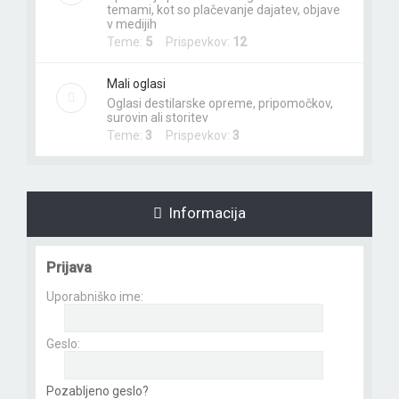
temami, kot so plačevanje dajatev, objave
v medijih
Teme:
5
Prispevkov:
12
Mali oglasi
Oglasi destilarske opreme, pripomočkov,
surovin ali storitev
Teme:
3
Prispevkov:
3
Informacija
Prijava
Uporabniško ime:
Geslo:
Pozabljeno geslo?