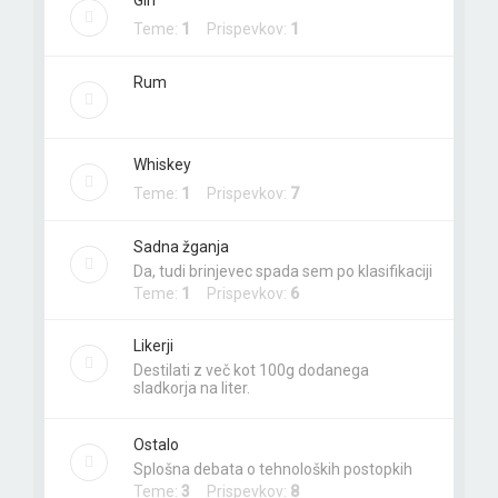
Gin
Teme:
1
Prispevkov:
1
Rum
Whiskey
Teme:
1
Prispevkov:
7
Sadna žganja
Da, tudi brinjevec spada sem po klasifikaciji
Teme:
1
Prispevkov:
6
Likerji
Destilati z več kot 100g dodanega
sladkorja na liter.
Ostalo
Splošna debata o tehnoloških postopkih
Teme:
3
Prispevkov:
8