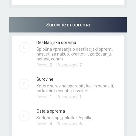
Surovine in oprema
Destilacijska oprema
Splošna vprašanja o destilacijski opremi,
nasveti za nakup, kvaliteti, vzdrževanju,
nabavi, cenah
Teme:
2
Prispevkov:
7
Surovine
Katere surovine uporabiti, kje jih nabaviti,
po kakšnih cenah in kvaliteti
Teme:
1
Prispevkov:
1
Ostala oprema
Sodi, priklopi, polnilke, črpalke, ...
Teme:
4
Prispevkov:
6