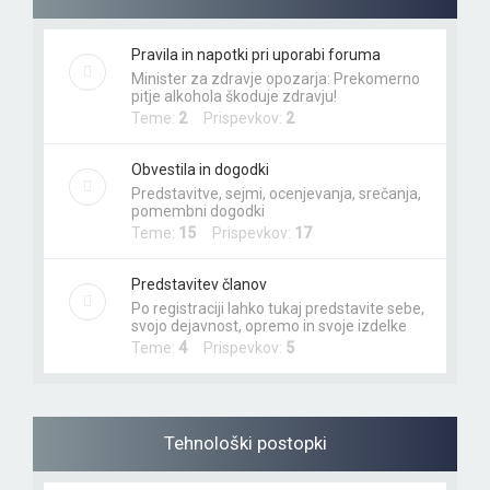
Pravila in napotki pri uporabi foruma
Minister za zdravje opozarja: Prekomerno
pitje alkohola škoduje zdravju!
Teme:
2
Prispevkov:
2
Obvestila in dogodki
Predstavitve, sejmi, ocenjevanja, srečanja,
pomembni dogodki
Teme:
15
Prispevkov:
17
Predstavitev članov
Po registraciji lahko tukaj predstavite sebe,
svojo dejavnost, opremo in svoje izdelke
Teme:
4
Prispevkov:
5
Tehnološki postopki