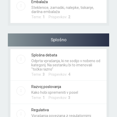
Embalaža
Steklenice, zamaški, nalepke, tiskanje,
darilna embalaža
Teme:
1
Prispevkov:
2
Splošno
Splošna debata
Odprta vprašanja, ki ne sodijo v nobeno od
kategorij. Na sestanku bi to imenovali
"točka razno"
Teme:
3
Prispevkov:
4
Razvoj poslovanja
Kako hobi spremeniti v posel
Teme:
1
Prispevkov:
3
Regulativa
Vprašanja povezana z regulatornimi