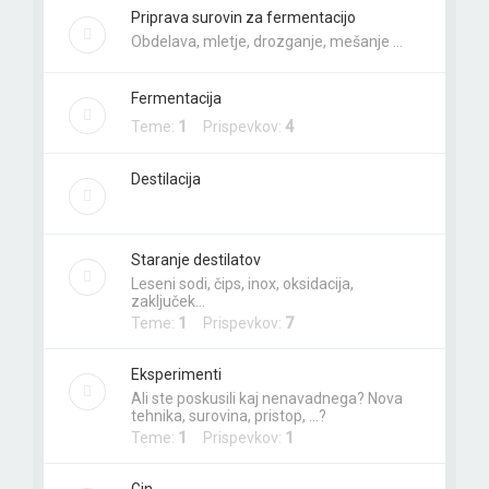
Priprava surovin za fermentacijo
Obdelava, mletje, drozganje, mešanje …
Fermentacija
Teme:
1
Prispevkov:
4
Destilacija
Staranje destilatov
Leseni sodi, čips, inox, oksidacija,
zaključek…
Teme:
1
Prispevkov:
7
Eksperimenti
Ali ste poskusili kaj nenavadnega? Nova
tehnika, surovina, pristop, ...?
Teme:
1
Prispevkov:
1