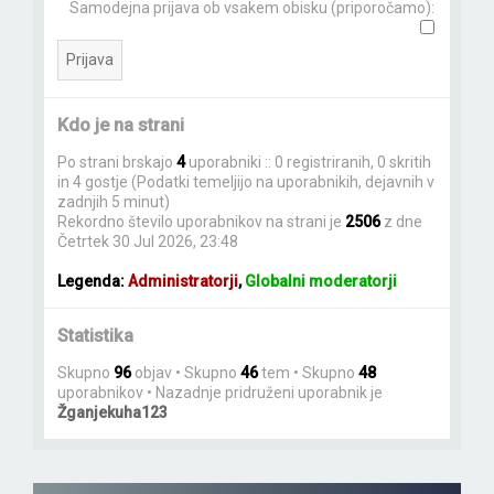
Kdo je na strani
Po strani brskajo
4
uporabniki :: 0 registriranih, 0 skritih
in 4 gostje (Podatki temeljijo na uporabnikih, dejavnih v
zadnjih 5 minut)
Rekordno število uporabnikov na strani je
2506
z dne
Četrtek 30 Jul 2026, 23:48
Legenda:
Administratorji
,
Globalni moderatorji
Statistika
Skupno
96
objav • Skupno
46
tem • Skupno
48
uporabnikov • Nazadnje pridruženi uporabnik je
Žganjekuha123