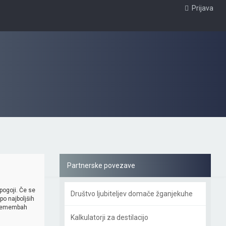
Prijava
Partnerske povezave
 pogoji. Če se
Društvo ljubiteljev domače žganjekuhe
po najboljših
spremembah
Kalkulatorji za destilacijo