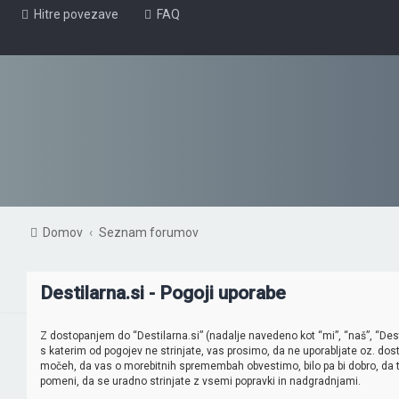
Hitre povezave
FAQ
Domov
Seznam forumov
Destilarna.si - Pogoji uporabe
Z dostopanjem do “Destilarna.si” (nadalje navedeno kot “mi”, “naš”, “Destil
s katerim od pogojev ne strinjate, vas prosimo, da ne uporabljate oz. dos
močeh, da vas o morebitnih spremembah obvestimo, bilo pa bi dobro, da 
pomeni, da se uradno strinjate z vsemi popravki in nadgradnjami.