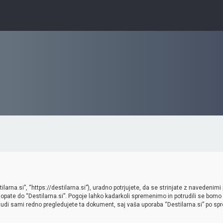
arna.si”, “https://destilarna.si”), uradno potrjujete, da se strinjate z navedenimi
topate do “Destilarna.si”. Pogoje lahko kadarkoli spremenimo in potrudili se bomo 
tudi sami redno pregledujete ta dokument, saj vaša uporaba “Destilarna.si” po 