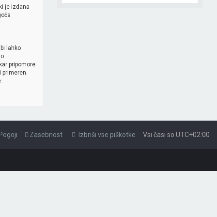
ki je izdana
goča
 bi lahko
no
 kar pripomore
i primeren.
e
Pogoji
Zasebnost
Izbriši vse piškotke
Vsi časi so
UTC+02:00