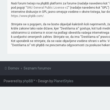
Naši forumi tečejo na phpBB platformi za forume (nadalje navedeno kot “on
pod pogoji “
GNU General Public License v2
” (nadalje navedeno kot “GPL”) 
internetne diskusije in GPL jasno omejuje vsebine v okvire tistega, kar 
https://www.phpbb.com/
.
Strinjate se s pogojem, da ne boste objavljali kakršnih koli neprimernih, žal
kršile zakone tako vaše države, kjer “Destilarna.si” gostuje, kot tudi m
odstranimo iz sistema in sicer na podlagi obvestila vašega internetnega 
k uveljavitvi omenjenih zahtev. Strinjate se, da ima “Destilarna.si” pravico
Kot uporabnik se strinjate, da se vaše objavljene vsebine shrani v arhiv
“Destilarna.si” niti phpBB ne prevzemata odgovornosti za poskuse hekerski
Domov
Seznam forumov
Powered by
phpBB
™
• Design by
PlanetStyles