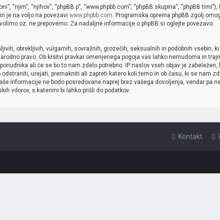
i”, “njim”, “njihov”, “phpBB p”, “www.phpbb.com”, “phpBB skupina”, “phpBB timi”), 
in je na voljo na povezavi
www.phpbb.com
. Programska oprema phpBB zgolj omo
dovolimo oz. ne prepovemo. Za nadaljne informacije o phpBB si oglejte povezavo:
jivih, obrekljivih, vulgarnih, sovražnih, grozečih, seksualnih in podobnih vsebin, ki
ednarodno pravo. Ob kršitvi pravkar omenjenega pogoja vas lahko nemudoma in traj
ponudnika ali če se bo to nam zdelo potrebno. IP naslov vseh objav je zabeležen,
 odstraniti, urejati, premakniti ali zapreti katero koli temo in ob času, ki se nam zd
. Vaše informacije ne bodo posredovane naprej brez vašega dovoljenja, vendar pa n
h vdorov, s katerimi bi lahko prišli do podatkov.
Kontakt