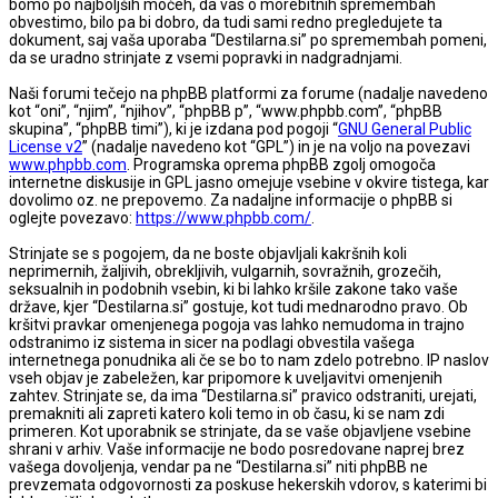
bomo po najboljših močeh, da vas o morebitnih spremembah
obvestimo, bilo pa bi dobro, da tudi sami redno pregledujete ta
dokument, saj vaša uporaba “Destilarna.si” po spremembah pomeni,
da se uradno strinjate z vsemi popravki in nadgradnjami.
Naši forumi tečejo na phpBB platformi za forume (nadalje navedeno
kot “oni”, “njim”, “njihov”, “phpBB p”, “www.phpbb.com”, “phpBB
skupina”, “phpBB timi”), ki je izdana pod pogoji “
GNU General Public
License v2
” (nadalje navedeno kot “GPL”) in je na voljo na povezavi
www.phpbb.com
. Programska oprema phpBB zgolj omogoča
internetne diskusije in GPL jasno omejuje vsebine v okvire tistega, kar
dovolimo oz. ne prepovemo. Za nadaljne informacije o phpBB si
oglejte povezavo:
https://www.phpbb.com/
.
Strinjate se s pogojem, da ne boste objavljali kakršnih koli
neprimernih, žaljivih, obrekljivih, vulgarnih, sovražnih, grozečih,
seksualnih in podobnih vsebin, ki bi lahko kršile zakone tako vaše
države, kjer “Destilarna.si” gostuje, kot tudi mednarodno pravo. Ob
kršitvi pravkar omenjenega pogoja vas lahko nemudoma in trajno
odstranimo iz sistema in sicer na podlagi obvestila vašega
internetnega ponudnika ali če se bo to nam zdelo potrebno. IP naslov
vseh objav je zabeležen, kar pripomore k uveljavitvi omenjenih
zahtev. Strinjate se, da ima “Destilarna.si” pravico odstraniti, urejati,
premakniti ali zapreti katero koli temo in ob času, ki se nam zdi
primeren. Kot uporabnik se strinjate, da se vaše objavljene vsebine
shrani v arhiv. Vaše informacije ne bodo posredovane naprej brez
vašega dovoljenja, vendar pa ne “Destilarna.si” niti phpBB ne
prevzemata odgovornosti za poskuse hekerskih vdorov, s katerimi bi