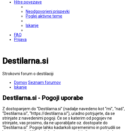
Hitre povezave
Neodgovorjeni prispevki
Poglej aktivne teme
Iskanje
FAQ
Prijava
Destilarna.si
Strokovni forum o destilaciji
Domov
Seznam forumov
Iskanje
Destilarna.si - Pogoji uporabe
Z dostopanjem do “Destilarna.si” (nadalje navedeno kot “mi”, “naš”,
“Destilarna.si”, “https://destilarna.si”), uradno potrjujete, da se
strinjate z navedenimi pogoji. Če se s katerim od pogojev ne
strinjate, vas prosimo, da ne uporabljate oz. dostopate do
“Destilarna.si”. Pogoje lahko kadarkoli spremenimo in potrudili se