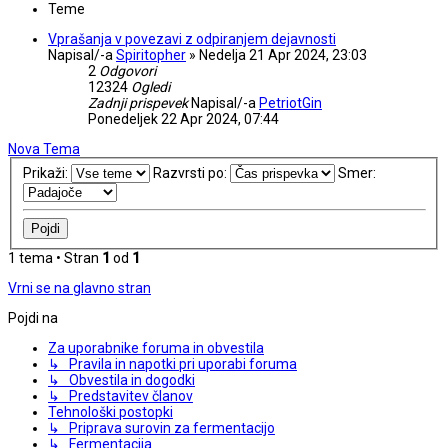
Teme
Vprašanja v povezavi z odpiranjem dejavnosti
Napisal/-a
Spiritopher
»
Nedelja 21 Apr 2024, 23:03
2
Odgovori
12324
Ogledi
Zadnji prispevek
Napisal/-a
PetriotGin
Ponedeljek 22 Apr 2024, 07:44
Nova Tema
Prikaži:
Razvrsti po:
Smer:
1 tema • Stran
1
od
1
Vrni se na glavno stran
Pojdi na
Za uporabnike foruma in obvestila
↳ Pravila in napotki pri uporabi foruma
↳ Obvestila in dogodki
↳ Predstavitev članov
Tehnološki postopki
↳ Priprava surovin za fermentacijo
↳ Fermentacija