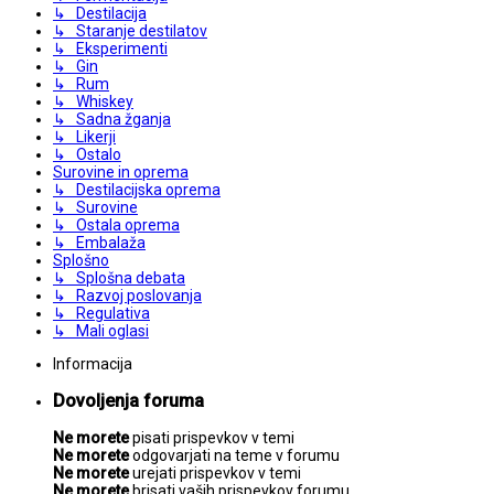
↳ Destilacija
↳ Staranje destilatov
↳ Eksperimenti
↳ Gin
↳ Rum
↳ Whiskey
↳ Sadna žganja
↳ Likerji
↳ Ostalo
Surovine in oprema
↳ Destilacijska oprema
↳ Surovine
↳ Ostala oprema
↳ Embalaža
Splošno
↳ Splošna debata
↳ Razvoj poslovanja
↳ Regulativa
↳ Mali oglasi
Informacija
Dovoljenja foruma
Ne morete
pisati prispevkov v temi
Ne morete
odgovarjati na teme v forumu
Ne morete
urejati prispevkov v temi
Ne morete
brisati vaših prispevkov forumu