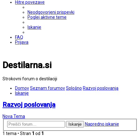
Hitre povezave
Neodgovorjeni prispevki
Poglej aktivne teme
Iskanje
FAQ
Prijava
Destilarna.si
Strokovni forum o destilaciji
Domov
Seznam forumov
Splošno
Razvoj poslovanja
Iskanje
Razvoj poslovanja
Nova Tema
Napredno iskanje
Iskanje
1 tema • Stran
1
od
1