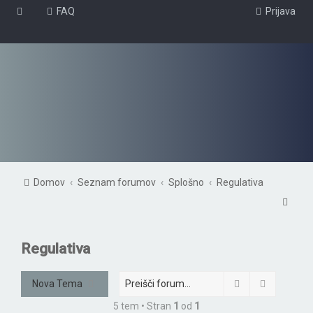
FAQ
Prijava
Domov
Seznam forumov
Splošno
Regulativa
I
s
k
Regulativa
a
n
Iskanje
Napredno 
Nova Tema
j
5 tem • Stran
1
od
1