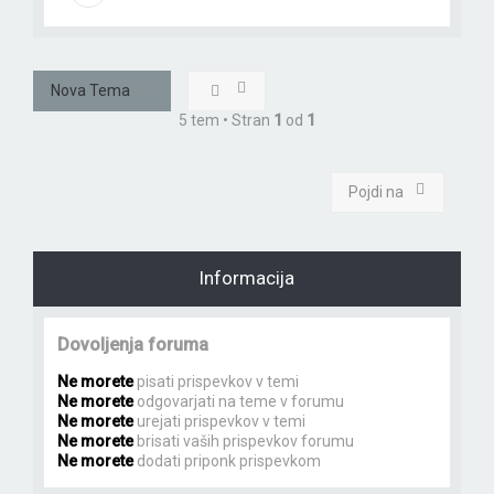
Nova Tema
5 tem • Stran
1
od
1
Pojdi na
Informacija
Dovoljenja foruma
Ne morete
pisati prispevkov v temi
Ne morete
odgovarjati na teme v forumu
Ne morete
urejati prispevkov v temi
Ne morete
brisati vaših prispevkov forumu
Ne morete
dodati priponk prispevkom