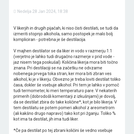
Nedelja 28 Jan 2024, 18:38
V likerjih in drugih pijačah, ki niso čisti destilati, se tudi da
izmeriti stopnjo alkohola, samo postopek je malo bolj
kompliciran - potrebna je še destilacija.
V majhen destilator se da liker in vodo v razmerju 1:1
(verjetno je lahko tudi drugačno razmerje v prid vode -
jaz nisem tega poskušal). Količina likerja mora biti točno
znana. Pri destilaciji se na začetku ne odvzame
nobenega prvega toka stran, ker mora biti zbran ves
alkohol, ki je v likerju. Obvezno je treba loviti destilat toliko
časa, dokler še vsebuje alkohol. Pri tem je lahko v pomoč
tudi termometer, ki meri temperaturo pare. V nekaterih
primerih (dobrodošli komentarji z izkušnjami) je dovolj,
da se destilat zbira do take količine*, kot je bilo likerja. V
tem destilatu se potem pomeri alkohol z areometrom
(ali kakšno drugo napravo) tako kot pri žganju. Toliko %
kot ima ta destilat, jih ima tudi liker.
*Če pa destilat po tej zbrani količini še vedno vsebuje