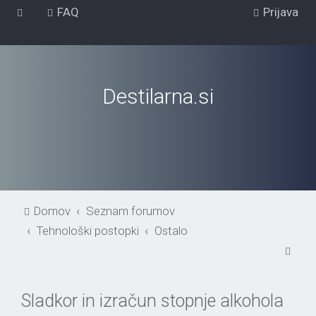
FAQ
Prijava
Destilarna.si
Domov
Seznam forumov
Tehnološki postopki
Ostalo
I
s
k
Sladkor in izračun stopnje alkohola
a