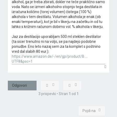
alkohol, ga je treba zbirati, dokler ne teče praktično samo
voda. Nato se izmeri alkoholno stopnjo tega destilata in
izračuna količino (torej volumen) čistega (100 %)
alkohola v tem destilatu. Volumen alkohola je enak (ob
enaki temperaturi), kot je bil v likerju na začetku in od tu
lahko s križnim računom dobimo vol. % alkohola v likerju.
Jaz za destilacijo uporabljam 500 ml steklen destilator
(ta sicer trenutno ni na voljo, se pa najdejo podobne
ponudbe. Eno leto nazaj sem za ta komplet s poštnino
vred dal slabih 80 eur.):
https://www.amazon.de/-/en/gp/product/B ...
UTF8&psc=1
N
a
v
r
h
Odgovori
3 prispevki • Stran
1
od
1
Pojdi na